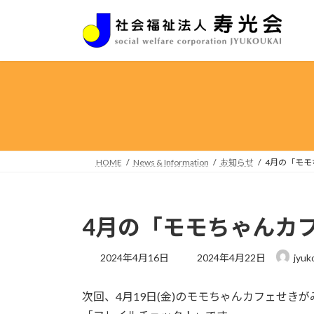
コ
ナ
ン
ビ
テ
ゲ
ン
ー
ツ
シ
へ
ョ
ス
ン
キ
に
ッ
移
プ
動
HOME
News & Information
お知らせ
4月の「モ
4月の「モモちゃんカ
最
2024年4月16日
2024年4月22日
jyuk
終
更
次回、4月19日(金)のモモちゃんカフェせき
新
日