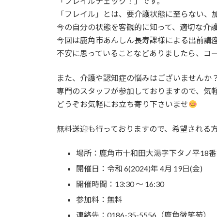
「フレイルチェック！」です。
時
「フレイル」とは、要介護状態に至らない、
:
今の自分の状態を客観的に知って、適切な介
今回は鹿角市あんしん長寿課様による出前講
不安に思っていることなどありましたら、コ
また、介護や認知症の悩みはございませんか
専門のスタッフが参加しておりますので、気
どうぞお気軽にお立ち寄り下さいませ
無料送迎も行っておりますので、希望される
場所：鹿角市十和田大湯字下タノ平18
開催日：令和 6(2024)年 4月 19日(金)
開催時間：13:30 ～ 16:30
参加料：無料
連絡先：0186-35-5556（鹿角微笑苑）