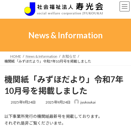
コ
ナ
ン
ビ
テ
ゲ
ン
ー
ツ
シ
へ
ョ
News & Information
ス
ン
キ
に
ッ
移
プ
動
HOME
News & Information
お知らせ
機関紙「みずほだより」令和7年10月号を掲載しました
機関紙「みずほだより」令和7年
10月号を掲載しました
最
2025年9月24日
2025年9月24日
jyukoukai
終
更
以下事業所発行の機関紙最新号を掲載しております。
新
日
それぞれ是非ご覧くださいませ。
時